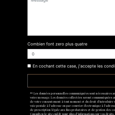
Combien font zero plus quatre
En cochant cette case, j'accepte les condi
** Les données personnelles communiquées sont nécessaires aux f
votre message. Les données collectées seront communiquées aux s
de votre consentement à tout moment et du droit d’introduire 
voie postale à l'adresse ou par courrier électronique à l'adres
de prescription légale aux fins probatoires et de gestion des c
Consultez le site cnil.fr pour plus d’informations sur vos droits.