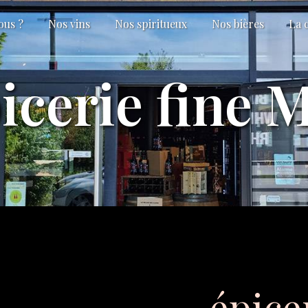
ous ?
Nos vins
Nos spiritueux
Nos bières
La 
icerie fine 
épicer