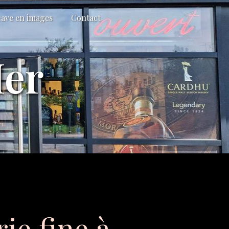
cave en images
Contact
Mer
ie fine à