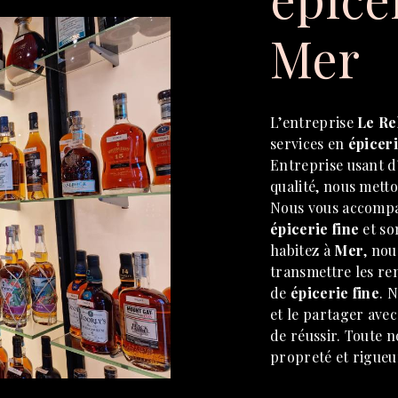
Mer
L’entreprise
Le Re
services en
épiceri
Entreprise usant d
qualité, nous metto
Nous vous accompa
épicerie fine
et so
habitez à
Mer
, no
transmettre les re
de
épicerie fine
. 
et le partager ave
de réussir. Toute no
propreté et rigueu